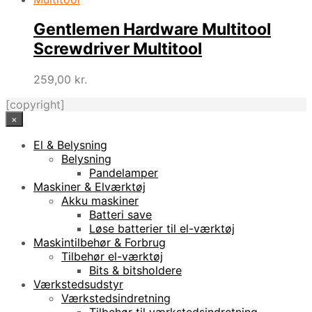
Gentlemen Hardware Multitool
Screwdriver Multitool
259,00
kr.
[copyright]
×
El & Belysning
Belysning
Pandelamper
Maskiner & Elværktøj
Akku maskiner
Batteri save
Løse batterier til el-værktøj
Maskintilbehør & Forbrug
Tilbehør el-værktøj
Bits & bitsholdere
Værkstedsudstyr
Værkstedsindretning
Tilbehør til værkstedsindretning