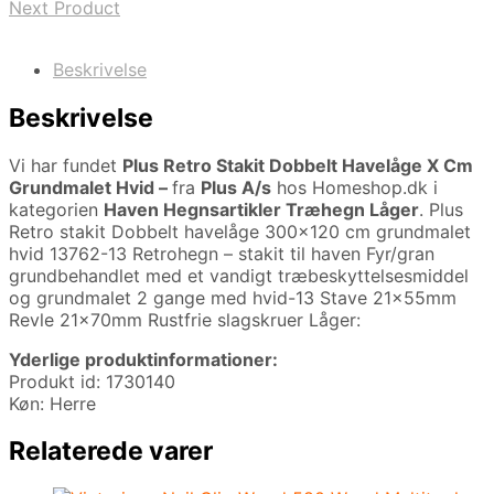
Next Product
Beskrivelse
Beskrivelse
Vi har fundet
Plus Retro Stakit Dobbelt Havelåge X Cm
Grundmalet Hvid –
fra
Plus A/s
hos Homeshop.dk i
kategorien
Haven Hegnsartikler Træhegn Låger
. Plus
Retro stakit Dobbelt havelåge 300×120 cm grundmalet
hvid 13762-13 Retrohegn – stakit til haven Fyr/gran
grundbehandlet med et vandigt træbeskyttelsesmiddel
og grundmalet 2 gange med hvid-13 Stave 21x55mm
Revle 21x70mm Rustfrie slagskruer Låger:
Yderlige produktinformationer:
Produkt id: 1730140
Køn: Herre
Relaterede varer