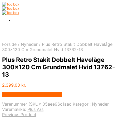
Forside
/
Nyheder
/
Plus Retro Stakit Dobbelt Havelåge
300×120 Cm Grundmalet Hvid 13762-13
Plus Retro Stakit Dobbelt Havelåge
300×120 Cm Grundmalet Hvid 13762-
13
2.399,00
kr.
Bedste pris hos Homeshop.dk
Varenummer (SKU):
05aee96c1aac
Kategori:
Nyheder
Varemærke:
Plus A/s
Previous Product