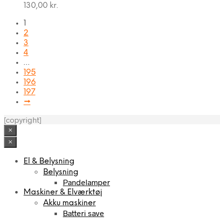
130,00
kr.
1
2
3
4
…
195
196
197
→
[copyright]
×
×
El & Belysning
Belysning
Pandelamper
Maskiner & Elværktøj
Akku maskiner
Batteri save