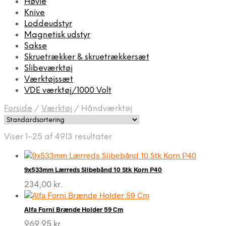
Høvle
Knive
Loddeudstyr
Magnetisk udstyr
Sakse
Skruetrækker & skruetrækkersæt
Slibeværktøj
Værktøjssæt
VDE værktøj/1000 Volt
Forside
/
Værktøj
/
Håndværktøj
Viser 1–25 af 4913 resultater
9x533mm Lærreds Slibebånd 10 Stk Korn P40
234,00
kr.
Alfa Forni Brænde Holder 59 Cm
969,95
kr.