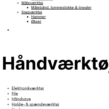
Måleværktøj
Målebånd, tommestokke & linealer
Slagværktøj
Hammer
Økser
Håndværktø
Elektronikværktøj
File
Håndsave
Holde- & spænde­værktøj