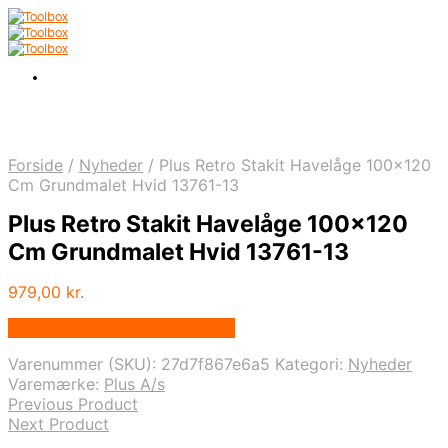
Forside
/
Nyheder
/
Plus Retro Stakit Havelåge 100×120
Cm Grundmalet Hvid 13761-13
Plus Retro Stakit Havelåge 100×120
Cm Grundmalet Hvid 13761-13
979,00
kr.
Bedste pris hos Homeshop.dk
Varenummer (SKU):
27d7f867e6a5
Kategori:
Nyheder
Varemærke:
Plus A/s
Previous Product
Next Product