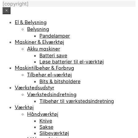
[copyright]
×
El & Belysning
Belysning
Pandelamper
Maskiner & Elværktøj
Akku maskiner
Batteri save
Løse batterier til el-værktøj
Maskintilbehør & Forbrug
Tilbehør el-værktøj
Bits & bitsholdere
Værkstedsudstyr
Værkstedsindretning
Tilbehør til værkstedsindretning
Værktøj
Håndværktøj
Knive
Sakse
Slibeværktøj