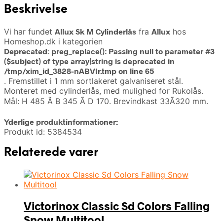
Beskrivelse
Vi har fundet
Allux Sk M Cylinderlås
fra
Allux
hos
Homeshop.dk i kategorien
Deprecated
: preg_replace(): Passing null to parameter #3
($subject) of type array|string is deprecated in
/tmp/xim_id_3828-nABVIr.tmp
on line
65
. Fremstillet i 1 mm sortlakeret galvaniseret stål.
Monteret med cylinderlås, med mulighed for Rukolås.
Mål: H 485 Ã B 345 Ã D 170. Brevindkast 33Ã320 mm.
Yderlige produktinformationer:
Produkt id: 5384534
Relaterede varer
Victorinox Classic Sd Colors Falling
Snow Multitool