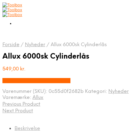
Forside
/
Nyheder
/
Allux 6000sk Cylinderlås
Allux 6000sk Cylinderlås
549,00
kr.
Bedste pris hos Homeshop.dk
Varenummer (SKU):
0c55d0f2682b
Kategori:
Nyheder
Varemærke:
Allux
Previous Product
Next Product
Beskrivelse