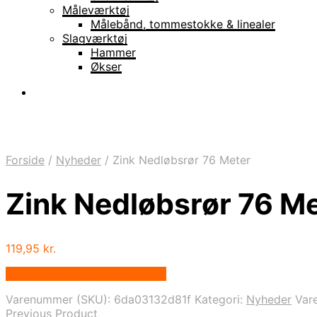
Måleværktøj
Målebånd, tommestokke & linealer
Slagværktøj
Hammer
Økser
Forside
/
Nyheder
/
Zink Nedløbsrør 76 Meter
Zink Nedløbsrør 76 M
119,95
kr.
Bedste pris hos Homeshop.dk
Varenummer (SKU):
6da03132d81f
Kategori:
Nyheder
Var
Previous Product