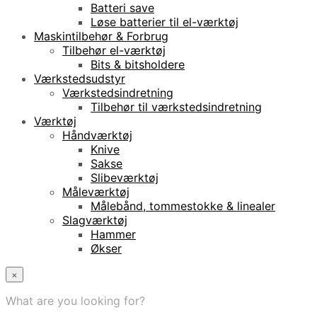
Batteri save
Løse batterier til el-værktøj
Maskintilbehør & Forbrug
Tilbehør el-værktøj
Bits & bitsholdere
Værkstedsudstyr
Værkstedsindretning
Tilbehør til værkstedsindretning
Værktøj
Håndværktøj
Knive
Sakse
Slibeværktøj
Måleværktøj
Målebånd, tommestokke & linealer
Slagværktøj
Hammer
Økser
×
What are you looking for?