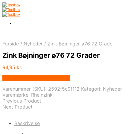
Forside
/
Nyheder
/
Zink Bøjninger ø76 72 Grader
Zink Bøjninger ø76 72 Grader
94,95
kr.
Bedste pris hos Homeshop.dk
Varenummer (SKU):
2592f5c9f112
Kategori:
Nyheder
Varemærke:
Rheinzink
Previous Product
Next Product
Beskrivelse