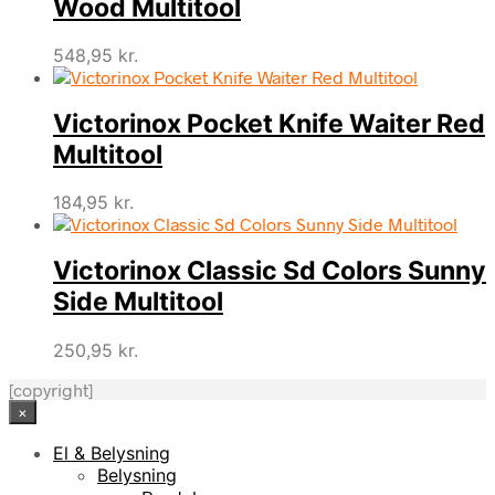
Wood Multitool
548,95
kr.
Victorinox Pocket Knife Waiter Red
Multitool
184,95
kr.
Victorinox Classic Sd Colors Sunny
Side Multitool
250,95
kr.
[copyright]
×
El & Belysning
Belysning