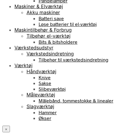
Pandelamper
Maskiner & Elværktøj
Akku maskiner
Batteri save
Løse batterier til el-værktøj
Maskintilbehør & Forbrug
Tilbehør el-værktøj
Bits & bitsholdere
Værkstedsudstyr
Værkstedsindretning
Tilbehør til værkstedsindretning
Værktøj
Håndværktøj
Knive
Sakse
Slibeværktøj
Måleværktøj
Målebånd, tommestokke & linealer
Slagværktøj
Hammer
Økser
×