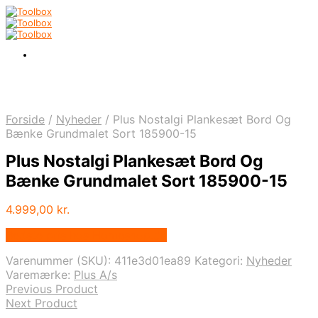
Forside
/
Nyheder
/
Plus Nostalgi Plankesæt Bord Og
Bænke Grundmalet Sort 185900-15
Plus Nostalgi Plankesæt Bord Og
Bænke Grundmalet Sort 185900-15
4.999,00
kr.
Bedste pris hos Homeshop.dk
Varenummer (SKU):
411e3d01ea89
Kategori:
Nyheder
Varemærke:
Plus A/s
Previous Product
Next Product