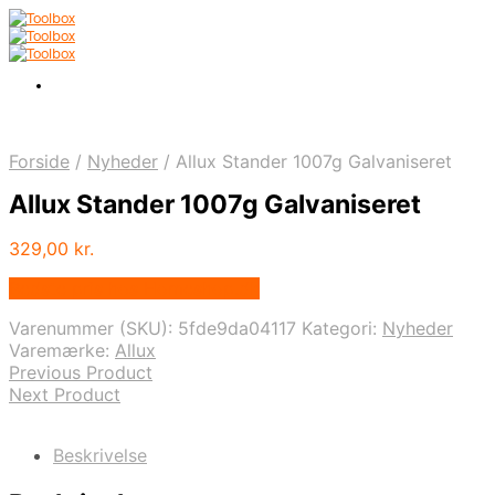
Forside
/
Nyheder
/
Allux Stander 1007g Galvaniseret
Allux Stander 1007g Galvaniseret
329,00
kr.
Bedste pris hos Homeshop.dk
Varenummer (SKU):
5fde9da04117
Kategori:
Nyheder
Varemærke:
Allux
Previous Product
Next Product
Beskrivelse