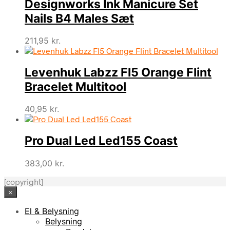
Designworks Ink Manicure Set
Nails B4 Males Sæt
211,95
kr.
Levenhuk Labzz Fl5 Orange Flint
Bracelet Multitool
40,95
kr.
Pro Dual Led Led155 Coast
383,00
kr.
[copyright]
×
El & Belysning
Belysning