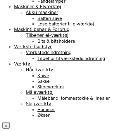
Pandelamper
Maskiner & Elværktøj
Akku maskiner
Batteri save
Løse batterier til el-værktøj
Maskintilbehør & Forbrug
Tilbehør el-værktøj
Bits & bitsholdere
Værkstedsudstyr
Værkstedsindretning
Tilbehør til værkstedsindretning
Værktøj
Håndværktøj
Knive
Sakse
Slibeværktøj
Måleværktøj
Målebånd, tommestokke & linealer
Slagværktøj
Hammer
Økser
×