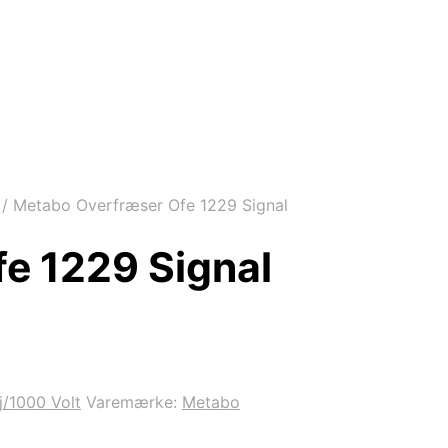
/
Metabo Overfræser Ofe 1229 Signal
e 1229 Signal
/1000 Volt
Varemærke:
Metabo