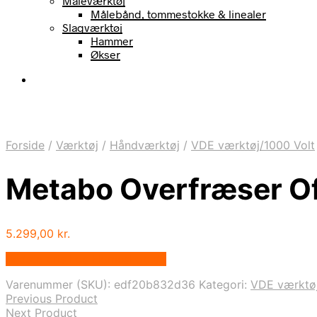
Måleværktøj
Målebånd, tommestokke & linealer
Slagværktøj
Hammer
Økser
Forside
/
Værktøj
/
Håndværktøj
/
VDE værktøj/1000 Volt
Metabo Overfræser Of
5.299,00
kr.
Bedste pris hos Homeshop.dk
Varenummer (SKU):
edf20b832d36
Kategori:
VDE værktøj
Previous Product
Next Product