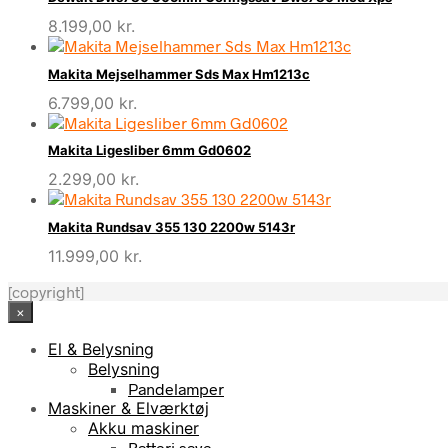
8.199,00
kr.
Makita Mejselhammer Sds Max Hm1213c
6.799,00
kr.
Makita Ligesliber 6mm Gd0602
2.299,00
kr.
Makita Rundsav 355 130 2200w 5143r
11.999,00
kr.
[copyright]
×
El & Belysning
Belysning
Pandelamper
Maskiner & Elværktøj
Akku maskiner
Batteri save