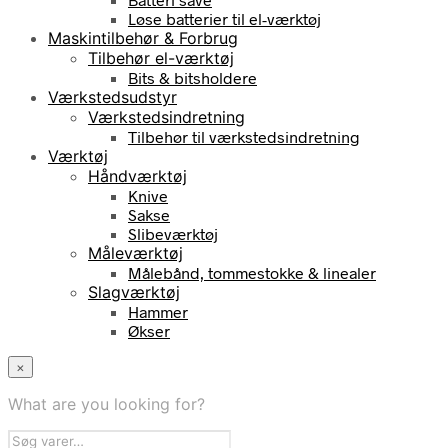
Løse batterier til el-værktøj
Maskintilbehør & Forbrug
Tilbehør el-værktøj
Bits & bitsholdere
Værkstedsudstyr
Værkstedsindretning
Tilbehør til værkstedsindretning
Værktøj
Håndværktøj
Knive
Sakse
Slibeværktøj
Måleværktøj
Målebånd, tommestokke & linealer
Slagværktøj
Hammer
Økser
×
What are you looking for?