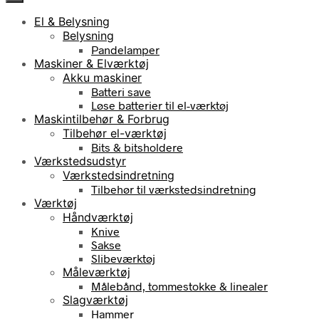
El & Belysning
Belysning
Pandelamper
Maskiner & Elværktøj
Akku maskiner
Batteri save
Løse batterier til el-værktøj
Maskintilbehør & Forbrug
Tilbehør el-værktøj
Bits & bitsholdere
Værkstedsudstyr
Værkstedsindretning
Tilbehør til værkstedsindretning
Værktøj
Håndværktøj
Knive
Sakse
Slibeværktøj
Måleværktøj
Målebånd, tommestokke & linealer
Slagværktøj
Hammer