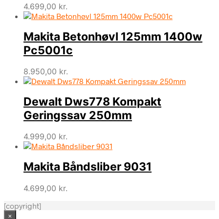
4.699,00
kr.
Makita Betonhøvl 125mm 1400w
Pc5001c
8.950,00
kr.
Dewalt Dws778 Kompakt
Geringssav 250mm
4.999,00
kr.
Makita Båndsliber 9031
4.699,00
kr.
[copyright]
×