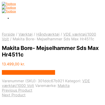
Forside
/
Værktøj
/
Håndværktøj
/
VDE værktøj/1000
Volt
/
Makita Bore- Mejselhammer Sds Max Hr4511c
Makita Bore- Mejselhammer Sds Max
Hr4511c
13.499,00
kr.
Bedste pris hos Homeshop.dk
Varenummer (SKU):
301ddc67b921
Kategori:
VDE
værktøj/1000 Volt
Varemærke:
Makita
Previous Product
Next Product