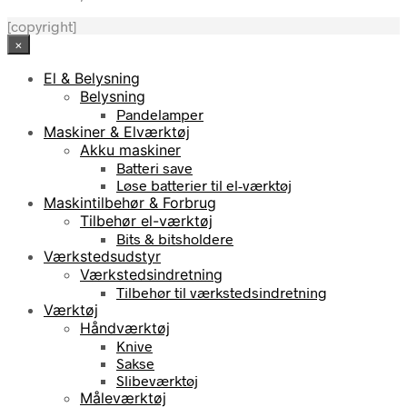
[copyright]
×
El & Belysning
Belysning
Pandelamper
Maskiner & Elværktøj
Akku maskiner
Batteri save
Løse batterier til el-værktøj
Maskintilbehør & Forbrug
Tilbehør el-værktøj
Bits & bitsholdere
Værkstedsudstyr
Værkstedsindretning
Tilbehør til værkstedsindretning
Værktøj
Håndværktøj
Knive
Sakse
Slibeværktøj
Måleværktøj