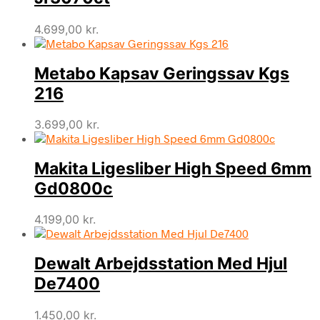
4.699,00
kr.
Metabo Kapsav Geringssav Kgs
216
3.699,00
kr.
Makita Ligesliber High Speed 6mm
Gd0800c
4.199,00
kr.
Dewalt Arbejdsstation Med Hjul
De7400
1.450,00
kr.