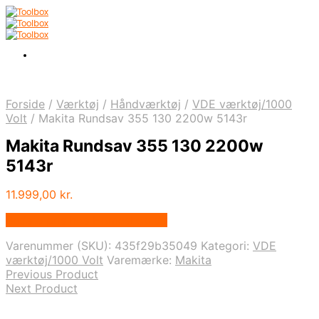
Forside
/
Værktøj
/
Håndværktøj
/
VDE værktøj/1000
Volt
/
Makita Rundsav 355 130 2200w 5143r
Makita Rundsav 355 130 2200w
5143r
11.999,00
kr.
Bedste pris hos Homeshop.dk
Varenummer (SKU):
435f29b35049
Kategori:
VDE
værktøj/1000 Volt
Varemærke:
Makita
Previous Product
Next Product