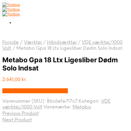
Forside
/
Værktøj
/
Håndværktøj
/
VDE værktøj/1000
Volt
/
Metabo Gpa 18 Ltx Ligesliber Dødm Solo Indsat
Metabo Gpa 18 Ltx Ligesliber Dødm
Solo Indsat
2.641,00
kr.
Bedste pris hos Homeshop.dk
Varenummer (SKU):
86c6efe717c7
Kategori:
VDE
værktøj/1000 Volt
Varemærke:
Metabo
Previous Product
Next Product