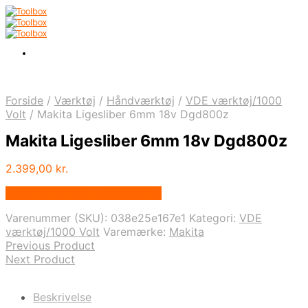
Forside
/
Værktøj
/
Håndværktøj
/
VDE værktøj/1000
Volt
/
Makita Ligesliber 6mm 18v Dgd800z
Makita Ligesliber 6mm 18v Dgd800z
2.399,00
kr.
Bedste pris hos Homeshop.dk
Varenummer (SKU):
038e25e167e1
Kategori:
VDE
værktøj/1000 Volt
Varemærke:
Makita
Previous Product
Next Product
Beskrivelse