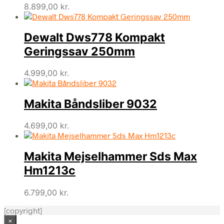
8.899,00
kr.
Dewalt Dws778 Kompakt
Geringssav 250mm
4.999,00
kr.
Makita Båndsliber 9032
4.699,00
kr.
Makita Mejselhammer Sds Max
Hm1213c
6.799,00
kr.
[copyright]
×