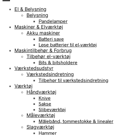
El & Belysning
Belysning
Pandelamper
Maskiner & Elværktøj
Akku maskiner
Batteri save
Løse batterier til el-værktøj
Maskintilbehør & Forbrug
Tilbehør el-værktøj
Bits & bitsholdere
Værkstedsudstyr
Værkstedsindretning
Tilbehør til værkstedsindretning
Værktøj
Håndværktøj
Knive
Sakse
Slibeværktøj
Måleværktøj
Målebånd, tommestokke & linealer
Slagværktøj
Hammer