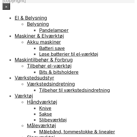
[copyright]
×
El & Belysning
Belysning
Pandelamper
Maskiner & Elværktøj
Akku maskiner
Batteri save
Løse batterier til el-værktøj
Maskintilbehør & Forbrug
Tilbehør el-værktøj
Bits & bitsholdere
Værkstedsudstyr
Værkstedsindretning
Tilbehør til værkstedsindretning
Værktøj
Håndværktøj
Knive
Sakse
Slibeværktøj
Måleværktøj
Målebånd, tommestokke & linealer