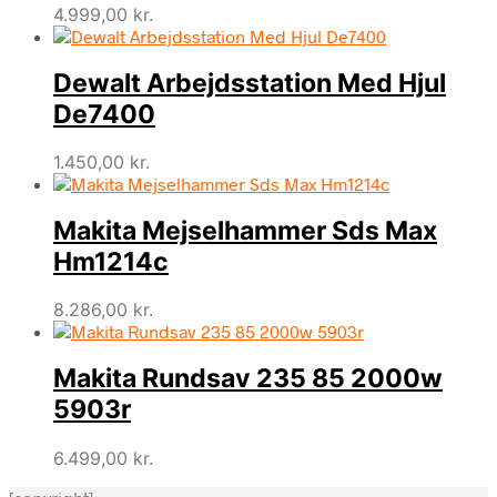
4.999,00
kr.
Dewalt Arbejdsstation Med Hjul
De7400
1.450,00
kr.
Makita Mejselhammer Sds Max
Hm1214c
8.286,00
kr.
Makita Rundsav 235 85 2000w
5903r
6.499,00
kr.