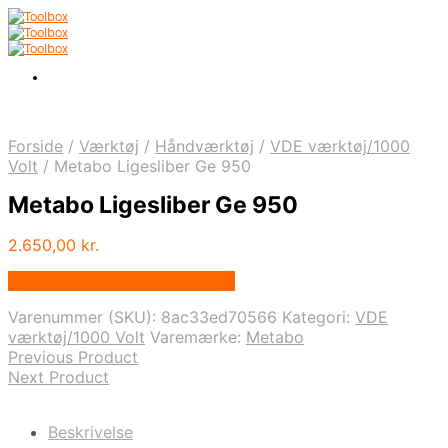
Forside
/
Værktøj
/
Håndværktøj
/
VDE værktøj/1000
Volt
/
Metabo Ligesliber Ge 950
Metabo Ligesliber Ge 950
2.650,00
kr.
Bedste pris hos Homeshop.dk
Varenummer (SKU):
8ac33ed70566
Kategori:
VDE
værktøj/1000 Volt
Varemærke:
Metabo
Previous Product
Next Product
Beskrivelse