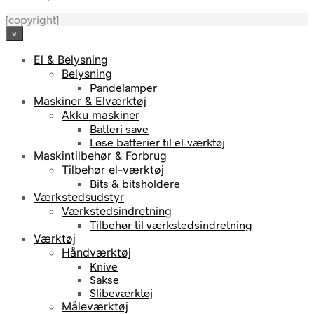
[copyright]
×
El & Belysning
Belysning
Pandelamper
Maskiner & Elværktøj
Akku maskiner
Batteri save
Løse batterier til el-værktøj
Maskintilbehør & Forbrug
Tilbehør el-værktøj
Bits & bitsholdere
Værkstedsudstyr
Værkstedsindretning
Tilbehør til værkstedsindretning
Værktøj
Håndværktøj
Knive
Sakse
Slibeværktøj
Måleværktøj