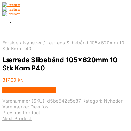
Forside
/
Nyheder
/
Lærreds Slibebånd 105x620mm 10
Stk Korn P40
Lærreds Slibebånd 105x620mm 10
Stk Korn P40
317,00
kr.
Bedste pris hos Carls.nu
Varenummer (SKU):
d5be542e5e87
Kategori:
Nyheder
Varemærke:
Deerfos
Previous Product
Next Product