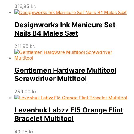
316,95
kr.
Designworks Ink Manicure Set
Nails B4 Males Sæt
211,95
kr.
Gentlemen Hardware Multitool
Screwdriver Multitool
259,00
kr.
Levenhuk Labzz Fl5 Orange Flint
Bracelet Multitool
40,95
kr.