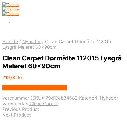
Forside
/
Nyheder
/
Clean Carpet Dørmåtte 112015
Lysgrå Meleret 60x90cm
Clean Carpet Dørmåtte 112015 Lysgrå
Meleret 60x90cm
219,00
kr.
Bedste pris hos Homeshop.dk
Varenummer (SKU):
79d17eb34582
Kategori:
Nyheder
Varemærke:
Clean Carpet
Previous Product
Next Product