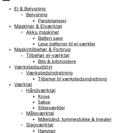
El & Belysning
Belysning
Pandelamper
Maskiner & Elværktøj
Akku maskiner
Batteri save
Løse batterier til el-værktøj
Maskintilbehør & Forbrug
Tilbehør el-værktøj
Bits & bitsholdere
Værkstedsudstyr
Værkstedsindretning
Tilbehør til værkstedsindretning
Værktøj
Håndværktøj
Knive
Sakse
Slibeværktøj
Måleværktøj
Målebånd, tommestokke & linealer
Slagværktøj
Hammer