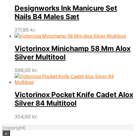
Designworks Ink Manicure Set
Nails B4 Males Sæt
211,95
kr.
Victorinox Minichamp 58 Mm Alox
Silver Multitool
596,00
kr.
Victorinox Pocket Knife Cadet Alox
Silver 84 Multitool
354,00
kr.
[copyright]
×