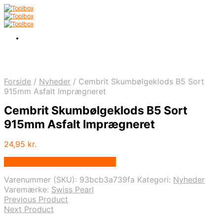
Forside
/
Nyheder
/
Cembrit Skumbølgeklods B5 Sort
915mm Asfalt Imprægneret
Cembrit Skumbølgeklods B5 Sort
915mm Asfalt Imprægneret
24,95
kr.
Bedste pris hos Homeshop.dk
Varenummer (SKU):
93bcb3a739fa
Kategori:
Nyheder
Varemærke:
Swiss Pearl
Previous Product
Next Product