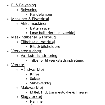
El & Belysning
Belysning
Pandelamper
Maskiner & Elværktøj
Akku maskiner
Batteri save
Løse batterier til el-værktøj
Maskintilbehør & Forbrug
Tilbehør el-værktøj
Bits & bitsholdere
Værkstedsudstyr
Værkstedsindretning
Tilbehør til værkstedsindretning
Værktøj
Håndværktøj
Knive
Sakse
Slibeværktøj
Måleværktøj
Målebånd, tommestokke & linealer
Slagværktøj
Hammer