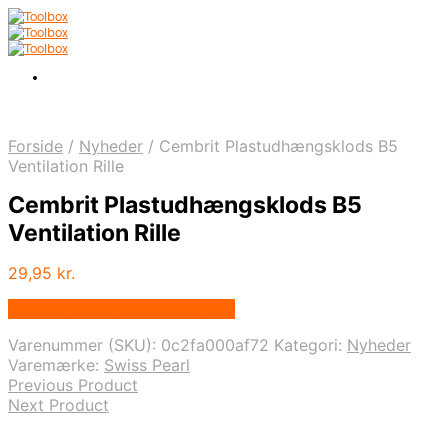
Forside
/
Nyheder
/
Cembrit Plastudhængsklods B5
Ventilation Rille
Cembrit Plastudhængsklods B5
Ventilation Rille
29,95
kr.
Bedste pris hos Homeshop.dk
Varenummer (SKU):
0c2fa000af72
Kategori:
Nyheder
Varemærke:
Swiss Pearl
Previous Product
Next Product