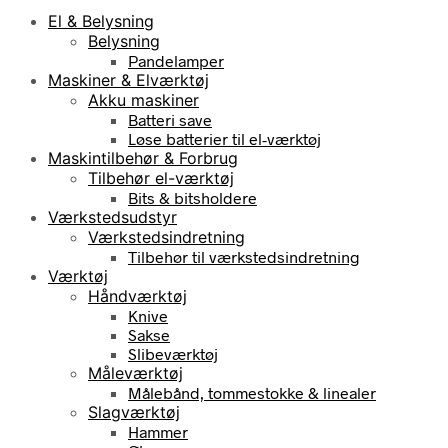
El & Belysning
Belysning
Pandelamper
Maskiner & Elværktøj
Akku maskiner
Batteri save
Løse batterier til el-værktøj
Maskintilbehør & Forbrug
Tilbehør el-værktøj
Bits & bitsholdere
Værkstedsudstyr
Værkstedsindretning
Tilbehør til værkstedsindretning
Værktøj
Håndværktøj
Knive
Sakse
Slibeværktøj
Måleværktøj
Målebånd, tommestokke & linealer
Slagværktøj
Hammer