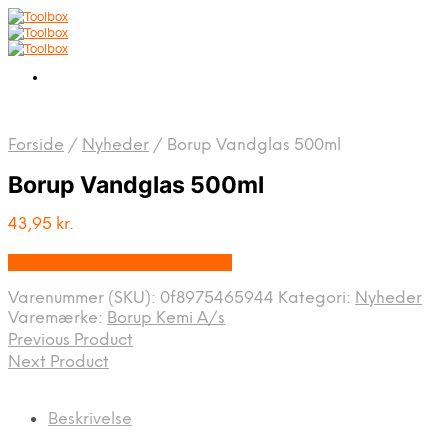
Forside
/
Nyheder
/
Borup Vandglas 500ml
Borup Vandglas 500ml
43,95
kr.
Bedste pris hos Homeshop.dk
Varenummer (SKU):
0f8975465944
Kategori:
Nyheder
Varemærke:
Borup Kemi A/s
Previous Product
Next Product
Beskrivelse