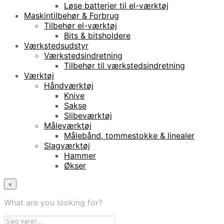
Løse batterier til el-værktøj
Maskintilbehør & Forbrug
Tilbehør el-værktøj
Bits & bitsholdere
Værkstedsudstyr
Værkstedsindretning
Tilbehør til værkstedsindretning
Værktøj
Håndværktøj
Knive
Sakse
Slibeværktøj
Måleværktøj
Målebånd, tommestokke & linealer
Slagværktøj
Hammer
Økser
×
What are you looking for?