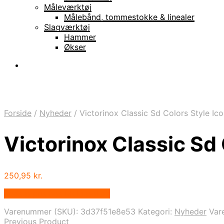
Måleværktøj
Målebånd, tommestokke & linealer
Slagværktøj
Hammer
Økser
Forside
/
Nyheder
/
Victorinox Classic Sd Colors Style Ico
Victorinox Classic Sd 
250,95
kr.
Bedste pris hos Multitool.dk
Varenummer (SKU):
3d37f51e8e53
Kategori:
Nyheder
Var
Previous Product