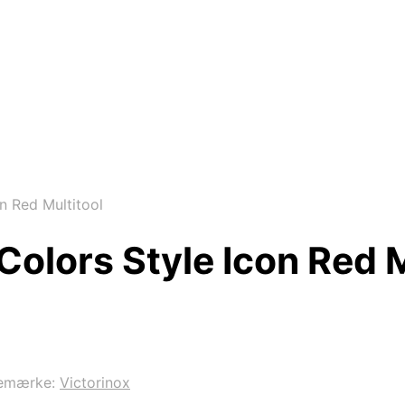
n Red Multitool
Colors Style Icon Red M
emærke:
Victorinox