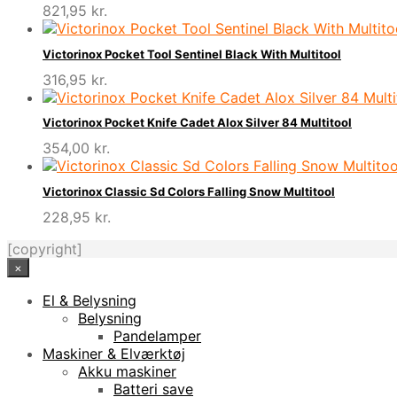
821,95
kr.
Victorinox Pocket Tool Sentinel Black With Multitool
316,95
kr.
Victorinox Pocket Knife Cadet Alox Silver 84 Multitool
354,00
kr.
Victorinox Classic Sd Colors Falling Snow Multitool
228,95
kr.
[copyright]
×
El & Belysning
Belysning
Pandelamper
Maskiner & Elværktøj
Akku maskiner
Batteri save