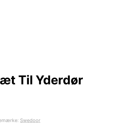
t Til Yderdør
emærke:
Swedoor