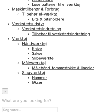
Løse batterier til el-værktøj
Maskintilbehør & Forbrug
Tilbehør el-værktøj
Bits & bitsholdere
Værkstedsudstyr
Værkstedsindretning
Tilbehør til værkstedsindretning
Værktøj
Håndværktøj
Knive
Sakse
Slibeværktøj
Måleværktøj
Målebånd, tommestokke & linealer
Slagværktøj
Hammer
Økser
×
What are you looking for?