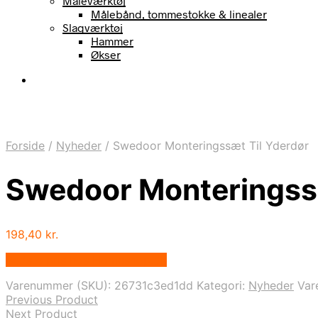
Måleværktøj
Målebånd, tommestokke & linealer
Slagværktøj
Hammer
Økser
Forside
/
Nyheder
/
Swedoor Monteringssæt Til Yderdør
Swedoor Monteringssæ
198,40
kr.
Bedste pris hos Homeshop.dk
Varenummer (SKU):
26731c3ed1dd
Kategori:
Nyheder
Var
Previous Product
Next Product