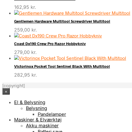
162,95
kr.
Gentlemen Hardware Multitool Screwdriver Multitool
259,00
kr.
Coast Dx190 Crew Pro Razor Hobbykniv
279,00
kr.
Victorinox Pocket Tool Sentinel Black With Multitool
282,95
kr.
[copyright]
×
El & Belysning
Belysning
Pandelamper
Maskiner & Elværktøj
Akku maskiner
Batteri save