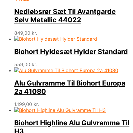
Nedløbsrør Sæt Til Avantgarde
Sølv Metallic 44022
849,00
kr.
Biohort Hyldesæt Hylder Standard
559,00
kr.
Alu Gulvramme Til Biohort Europa
2a 41080
1.199,00
kr.
Biohort Highline Alu Gulvramme Til
H3