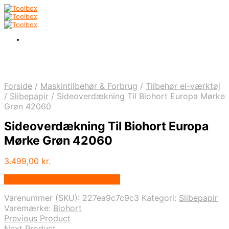
Forside
/
Maskintilbehør & Forbrug
/
Tilbehør el-værktøj
/
Slibepapir
/
Sideoverdækning Til Biohort Europa Mørke
Grøn 42060
Sideoverdækning Til Biohort Europa
Mørke Grøn 42060
3.499,00
kr.
Bedste pris hos Homeshop.dk
Varenummer (SKU):
227ea9c7c9c3
Kategori:
Slibepapir
Varemærke:
Biohort
Previous Product
Next Product