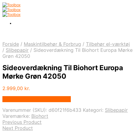
Forside
/
Maskintilbehør & Forbrug
/
Tilbehør el-værktøj
/
Slibepapir
/
Sideoverdækning Til Biohort Europa Mørke
Grøn 42050
Sideoverdækning Til Biohort Europa
Mørke Grøn 42050
2.999,00
kr.
Bedste pris hos Homeshop.dk
Varenummer (SKU):
d60f21f6b433
Kategori:
Slibepapir
Varemærke:
Biohort
Previous Product
Next Product