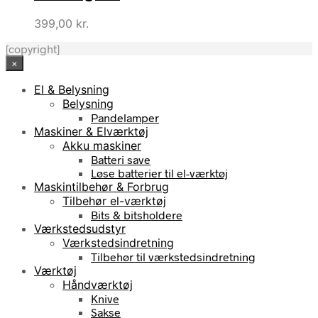
399,00
kr.
[copyright]
×
El & Belysning
Belysning
Pandelamper
Maskiner & Elværktøj
Akku maskiner
Batteri save
Løse batterier til el-værktøj
Maskintilbehør & Forbrug
Tilbehør el-værktøj
Bits & bitsholdere
Værkstedsudstyr
Værkstedsindretning
Tilbehør til værkstedsindretning
Værktøj
Håndværktøj
Knive
Sakse