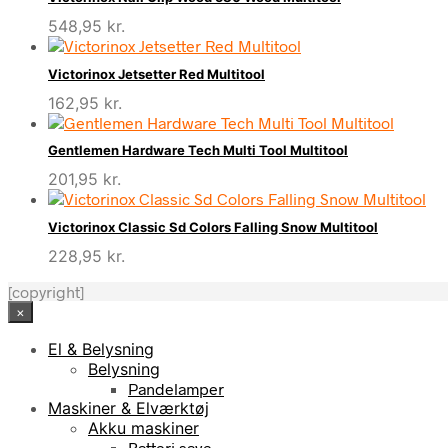
548,95
kr.
Victorinox Jetsetter Red Multitool
162,95
kr.
Gentlemen Hardware Tech Multi Tool Multitool
201,95
kr.
Victorinox Classic Sd Colors Falling Snow Multitool
228,95
kr.
[copyright]
×
El & Belysning
Belysning
Pandelamper
Maskiner & Elværktøj
Akku maskiner
Batteri save