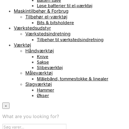
Løse batterier til el-værktøj
Maskintilbehør & Forbrug
Tilbehør el-værktøj
Bits & bitsholdere
Værkstedsudstyr
Værkstedsindretning
Tilbehør til værkstedsindretning
Værktøj
Håndværktøj
Knive
Sakse
Slibeværktøj
Måleværktøj
Målebånd, tommestokke & linealer
Slagværktøj
Hammer
Økser
×
What are you looking for?