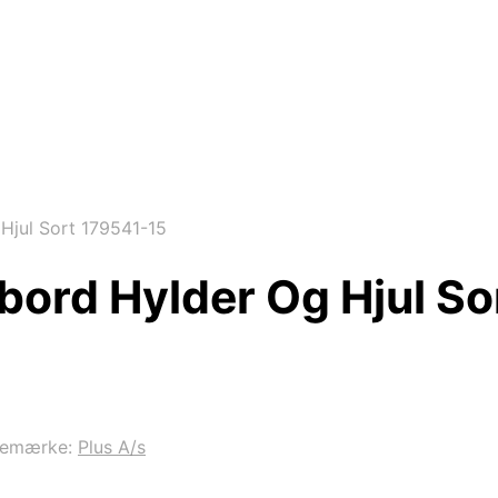
 Hjul Sort 179541-15
lbord Hylder Og Hjul S
remærke:
Plus A/s