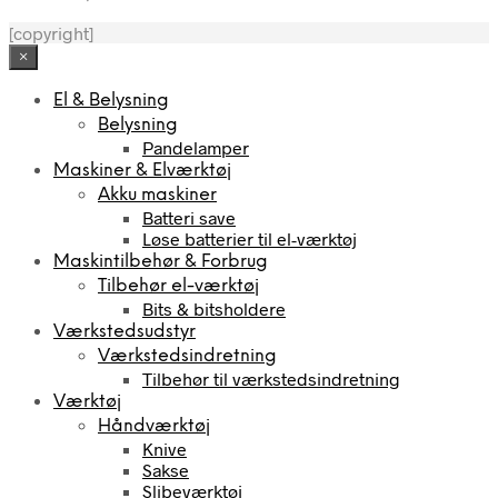
[copyright]
×
El & Belysning
Belysning
Pandelamper
Maskiner & Elværktøj
Akku maskiner
Batteri save
Løse batterier til el-værktøj
Maskintilbehør & Forbrug
Tilbehør el-værktøj
Bits & bitsholdere
Værkstedsudstyr
Værkstedsindretning
Tilbehør til værkstedsindretning
Værktøj
Håndværktøj
Knive
Sakse
Slibeværktøj