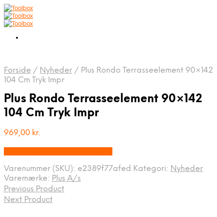
Forside
/
Nyheder
/
Plus Rondo Terrasseelement 90×142
104 Cm Tryk Impr
Plus Rondo Terrasseelement 90×142
104 Cm Tryk Impr
969,00
kr.
Bedste pris hos Homeshop.dk
Varenummer (SKU):
e2389f77afed
Kategori:
Nyheder
Varemærke:
Plus A/s
Previous Product
Next Product