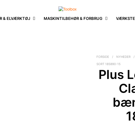
R & ELVÆRKTØJ
MASKINTILBEHØR & FORBRUG
VÆRKSTE
FORSIDE
/
NYHEDER
/
SORT 185890-15
Plus L
Cl
bæn
1