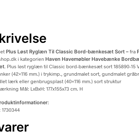
krivelse
det
Plus Løst Ryglæn Til Classic Bord-bænkesæt Sort –
fra
hop.dk i kategorien
Haven Havemøbler Havebænke Bordb
æt
. Plus løst ryglæn til Classic bord-bænkesæt sort 185890-15
nker (42×116 mm.) i trykimp., grundmalet sort, gundmalet gråb
let lærk eller genbrugsplast (40×116 mm.) sort struktur
tærkning Mål: LxBxH: 177x155x73 cm. H
produktinformationer:
: 1730344
varer