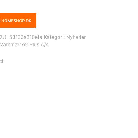
S HOMESHOP.DK
KU):
53133a310efa
Kategori:
Nyheder
Varemærke:
Plus A/s
ct