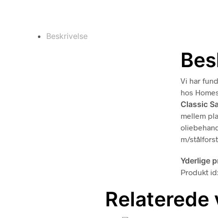
Beskrivelse
Bes
Vi har fun
hos Homes
Classic S
mellem pla
oliebehand
m/stålfors
Yderlige 
Produkt id
Relaterede 