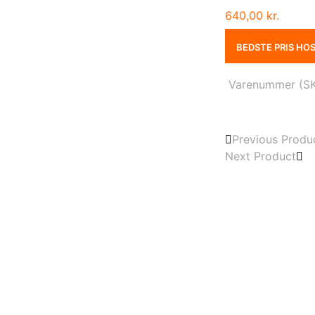
640,00
kr.
BEDSTE PRIS HO
Varenummer (S
Previous Produ
Next Product