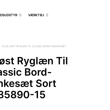
DSUDSTYR
VÆRKTØJ
PLUS LØST RYGLÆN TIL CLASSIC BORD-BÆNKESÆT
øst Ryglæn Til
assic Bord-
kesæt Sort
85890-15