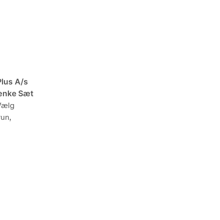
Plus A/s
ænke Sæt
 Vælg
run,