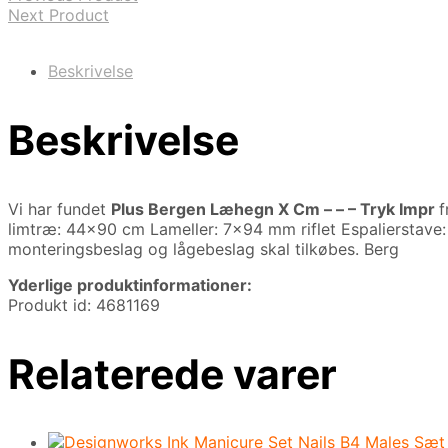
Next Product
Beskrivelse
Beskrivelse
Vi har fundet
Plus Bergen Læhegn X Cm – – – Tryk Impr
f
limtræ: 44×90 cm Lameller: 7×94 mm riflet Espalierstave
monteringsbeslag og lågebeslag skal tilkøbes. Berg
Yderlige produktinformationer:
Produkt id: 4681169
Relaterede varer