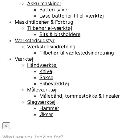
Akku maskiner
Batteri save
Løse batterier til el-værktøj
Maskintilbehør & Forbrug
Tilbehør el-værktøj
Bits & bitsholdere
Værkstedsudstyr
Værkstedsindretning
Tilbehør til værkstedsindretning
Værktøj
Håndværktøj
Knive
Sakse
Slibeværktøj
Måleværktøj
Målebånd, tommestokke & linealer
Slagværktøj
Hammer
Økser
×
What are you looking for?