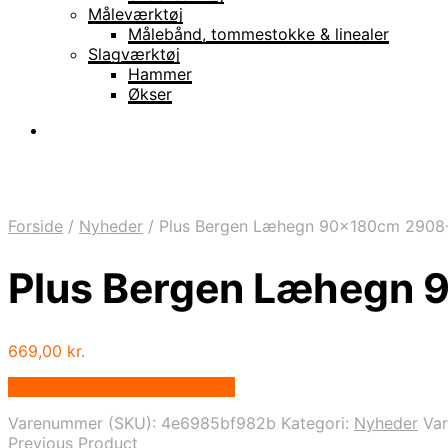
Måleværktøj
Målebånd, tommestokke & linealer
Slagværktøj
Hammer
Økser
Forside
/
Nyheder
/
Plus Bergen Læhegn 90x180cm 2908-
Plus Bergen Læhegn 
669,00
kr.
Bedste pris hos Homeshop.dk
Varenummer (SKU):
4e6985bf982b
Kategori:
Nyheder
Va
Previous Product