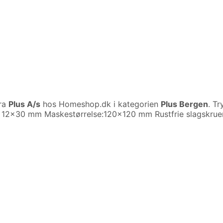
ra
Plus A/s
hos Homeshop.dk i kategorien
Plus Bergen
. T
: 12×30 mm Maskestørrelse:120×120 mm Rustfrie slagskruer