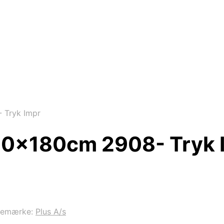
 Tryk Impr
90x180cm 2908- Tryk 
remærke:
Plus A/s