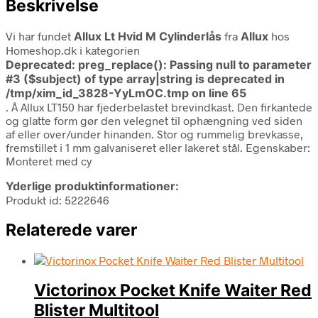
Beskrivelse
Vi har fundet
Allux Lt Hvid M Cylinderlås
fra
Allux
hos
Homeshop.dk i kategorien
Deprecated
: preg_replace(): Passing null to parameter
#3 ($subject) of type array|string is deprecated in
/tmp/xim_id_3828-YyLmOC.tmp
on line
65
. Â Allux LT150 har fjederbelastet brevindkast. Den firkantede
og glatte form gør den velegnet til ophængning ved siden
af eller over/under hinanden. Stor og rummelig brevkasse,
fremstillet i 1 mm galvaniseret eller lakeret stål. Egenskaber:
Monteret med cy
Yderlige produktinformationer:
Produkt id: 5222646
Relaterede varer
Victorinox Pocket Knife Waiter Red
Blister Multitool