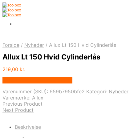
Forside
/
Nyheder
/
Allux Lt 150 Hvid Cylinderlås
Allux Lt 150 Hvid Cylinderlås
219,00
kr.
Bedste pris hos Homeshop.dk
Varenummer (SKU):
659b7950bfe2
Kategori:
Nyheder
Varemærke:
Allux
Previous Product
Next Product
Beskrivelse