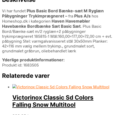
Vi har fundet
Plus Basic Bord Bænke-sæt M Ryglæn
Påbygninger Trykimprægneret –
fra
Plus A/s
hos
Homeshop.dk i kategorien
Haven Havemøbler
Havebænke Bordbænke Sæt Basic Sæt
. Plus Basic
Bord/Bænke-sæt m/2 ryglæn+2 påbygninger
trykimprægneret 185815-1 Mål:160,00×177,00×72,00 cm + evt.
påbygning Stel: varmgalvanisseret stål 30x50mm Planker:
42×116 mm vælg mellem trykimp., grundmalet sort,
grundmalet gråbrun, oliebehandlet lærk
Yderlige produktinformationer:
Produkt id: 1683505
Relaterede varer
Victorinox Classic Sd Colors
Falling Snow Multitool