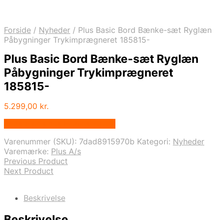
Forside
/
Nyheder
/
Plus Basic Bord Bænke-sæt Ryglæn
Påbygninger Trykimprægneret 185815-
Plus Basic Bord Bænke-sæt Ryglæn
Påbygninger Trykimprægneret
185815-
5.299,00
kr.
Bedste pris hos Homeshop.dk
Varenummer (SKU):
7dad8915970b
Kategori:
Nyheder
Varemærke:
Plus A/s
Previous Product
Next Product
Beskrivelse
Beskrivelse