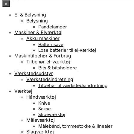
×
El & Belysning
Belysning
Pandelamper
Maskiner & Elværktøj
Akku maskiner
Batteri save
Løse batterier til el-værktøj
Maskintilbehør & Forbrug
Tilbehør el-værktøj
Bits & bitsholdere
Værkstedsudstyr
Værkstedsindretning
Tilbehør til værkstedsindretning
Værktøj
Håndværktøj
Knive
Sakse
Slibeværktøj
Måleværktøj
Målebånd, tommestokke & linealer
Slagværktøj