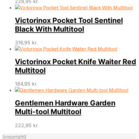
228,95
kr.
Victorinox Pocket Tool Sentinel
Black With Multitool
316,95
kr.
Victorinox Pocket Knife Waiter Red
Multitool
184,95
kr.
Gentlemen Hardware Garden
Multi-tool Multitool
222,95
kr.
[copyright]