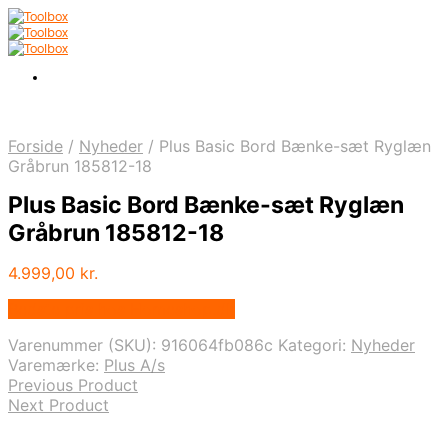
Forside
/
Nyheder
/
Plus Basic Bord Bænke-sæt Ryglæn
Gråbrun 185812-18
Plus Basic Bord Bænke-sæt Ryglæn
Gråbrun 185812-18
4.999,00
kr.
Bedste pris hos Homeshop.dk
Varenummer (SKU):
916064fb086c
Kategori:
Nyheder
Varemærke:
Plus A/s
Previous Product
Next Product