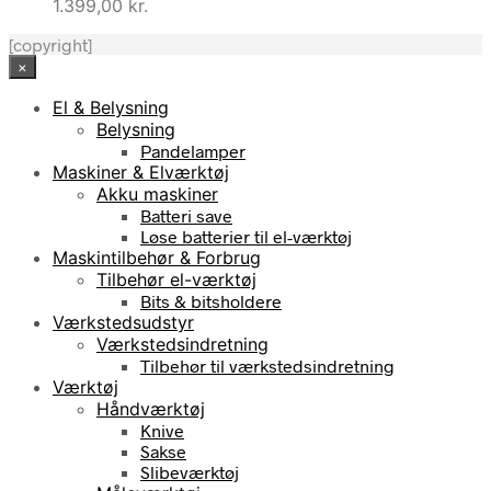
1.399,00
kr.
[copyright]
×
El & Belysning
Belysning
Pandelamper
Maskiner & Elværktøj
Akku maskiner
Batteri save
Løse batterier til el-værktøj
Maskintilbehør & Forbrug
Tilbehør el-værktøj
Bits & bitsholdere
Værkstedsudstyr
Værkstedsindretning
Tilbehør til værkstedsindretning
Værktøj
Håndværktøj
Knive
Sakse
Slibeværktøj