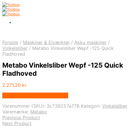
Forside
/
Maskiner & Elværktøj
/
Akku maskiner
/
Vinkelsliber
/
Metabo Vinkelsliber Wepf -125 Quick
Fladhoved
Metabo Vinkelsliber Wepf -125 Quick
Fladhoved
2.271,20
kr.
Bedste pris hos Homeshop.dk
Varenummer (SKU):
3c739257a778
Kategori:
Vinkelsliber
Varemærke:
Metabo
Previous Product
Next Product