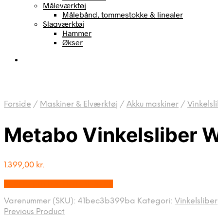
Måleværktøj
Målebånd, tommestokke & linealer
Slagværktøj
Hammer
Økser
Forside
/
Maskiner & Elværktøj
/
Akku maskiner
/
Vinkelsl
Metabo Vinkelsliber 
1.399,00
kr.
Bedste pris hos Homeshop.dk
Varenummer (SKU):
41bec3b399ba
Kategori:
Vinkelsliber
Previous Product