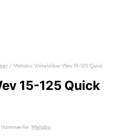
iber
/
Metabo Vinkelsliber Wev 15-125 Quick
Wev 15-125 Quick
Varemærke:
Metabo