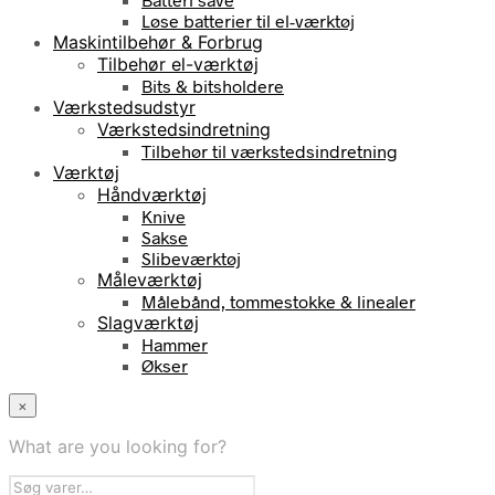
Løse batterier til el-værktøj
Maskintilbehør & Forbrug
Tilbehør el-værktøj
Bits & bitsholdere
Værkstedsudstyr
Værkstedsindretning
Tilbehør til værkstedsindretning
Værktøj
Håndværktøj
Knive
Sakse
Slibeværktøj
Måleværktøj
Målebånd, tommestokke & linealer
Slagværktøj
Hammer
Økser
×
What are you looking for?