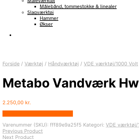
Måleværktøj
Målebånd, tommestokke & linealer
Slagværktøj
Hammer
Økser
Forside
/
Værktøj
/
Håndværktøj
/
VDE værktøj/1000 Volt
Metabo Vandværk Hww
2.250,00
kr.
Bedste pris hos Homeshop.dk
Varenummer (SKU):
fff89e9a25f5
Kategori:
VDE værktøj/
Previous Product
Next Product