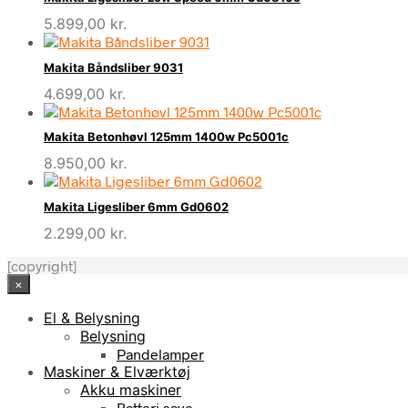
5.899,00
kr.
Makita Båndsliber 9031
4.699,00
kr.
Makita Betonhøvl 125mm 1400w Pc5001c
8.950,00
kr.
Makita Ligesliber 6mm Gd0602
2.299,00
kr.
[copyright]
×
El & Belysning
Belysning
Pandelamper
Maskiner & Elværktøj
Akku maskiner
Batteri save