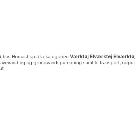
o
hos Homeshop.dk i kategorien
Værktøj Elværktøj Elværkt
 havevanding og grundvandspumpning samt til transport, udpump
ut