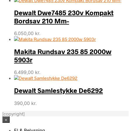
Dewalt Dwe7485 230v Kompakt
Bordsav 210 Mm-
6.050,00
kr.
Makita Rundsav 235 85 2000w
5903r
6.499,00
kr.
Dewalt Samlestykke De6292
390,00
kr.
[copyright]
×
El & Belysning