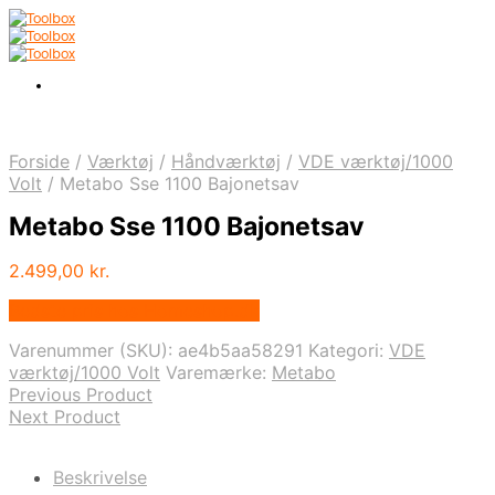
Forside
/
Værktøj
/
Håndværktøj
/
VDE værktøj/1000
Volt
/
Metabo Sse 1100 Bajonetsav
Metabo Sse 1100 Bajonetsav
2.499,00
kr.
Bedste pris hos Homeshop.dk
Varenummer (SKU):
ae4b5aa58291
Kategori:
VDE
værktøj/1000 Volt
Varemærke:
Metabo
Previous Product
Next Product
Beskrivelse