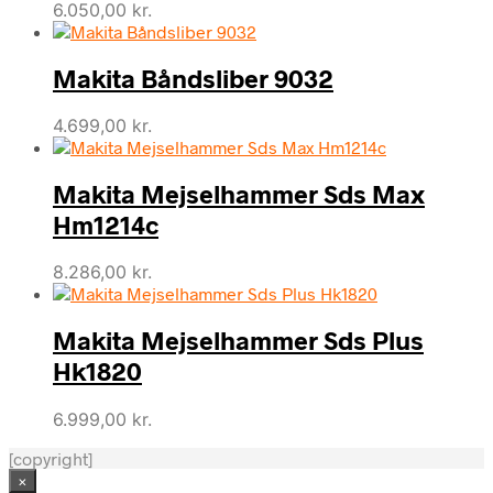
6.050,00
kr.
Makita Båndsliber 9032
4.699,00
kr.
Makita Mejselhammer Sds Max
Hm1214c
8.286,00
kr.
Makita Mejselhammer Sds Plus
Hk1820
6.999,00
kr.
[copyright]
×