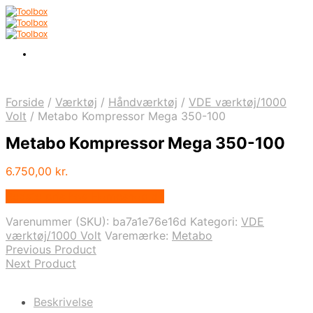
Forside
/
Værktøj
/
Håndværktøj
/
VDE værktøj/1000
Volt
/
Metabo Kompressor Mega 350-100
Metabo Kompressor Mega 350-100
6.750,00
kr.
Bedste pris hos Homeshop.dk
Varenummer (SKU):
ba7a1e76e16d
Kategori:
VDE
værktøj/1000 Volt
Varemærke:
Metabo
Previous Product
Next Product
Beskrivelse