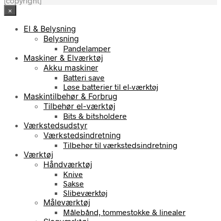
[copyright]
×
El & Belysning
Belysning
Pandelamper
Maskiner & Elværktøj
Akku maskiner
Batteri save
Løse batterier til el-værktøj
Maskintilbehør & Forbrug
Tilbehør el-værktøj
Bits & bitsholdere
Værkstedsudstyr
Værkstedsindretning
Tilbehør til værkstedsindretning
Værktøj
Håndværktøj
Knive
Sakse
Slibeværktøj
Måleværktøj
Målebånd, tommestokke & linealer