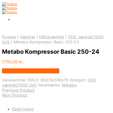
Forside
/
Værktøj
/
Håndværktøj
/
VDE værktøj/1000
Volt
/
Metabo Kompressor Basic 250-24
Metabo Kompressor Basic 250-24
1.750,00
kr.
Bedste pris hos Homeshop.dk
Varenummer (SKU):
66d7dcf49e78
Kategori:
VDE
værktøj/1000 Volt
Varemærke:
Metabo
Previous Product
Next Product
Beskrivelse