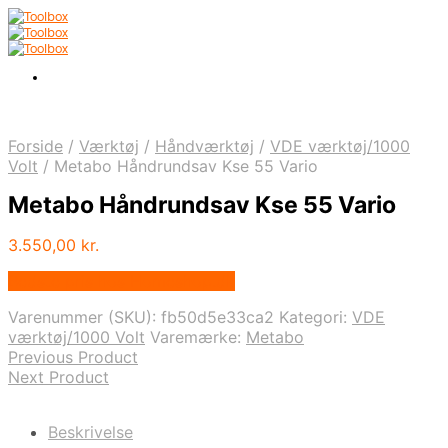
Forside
/
Værktøj
/
Håndværktøj
/
VDE værktøj/1000
Volt
/
Metabo Håndrundsav Kse 55 Vario
Metabo Håndrundsav Kse 55 Vario
3.550,00
kr.
Bedste pris hos Homeshop.dk
Varenummer (SKU):
fb50d5e33ca2
Kategori:
VDE
værktøj/1000 Volt
Varemærke:
Metabo
Previous Product
Next Product
Beskrivelse