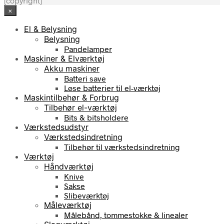
[copyright]
×
El & Belysning
Belysning
Pandelamper
Maskiner & Elværktøj
Akku maskiner
Batteri save
Løse batterier til el-værktøj
Maskintilbehør & Forbrug
Tilbehør el-værktøj
Bits & bitsholdere
Værkstedsudstyr
Værkstedsindretning
Tilbehør til værkstedsindretning
Værktøj
Håndværktøj
Knive
Sakse
Slibeværktøj
Måleværktøj
Målebånd, tommestokke & linealer