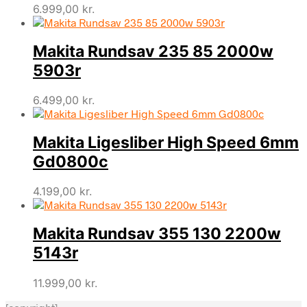
6.999,00
kr.
Makita Rundsav 235 85 2000w
5903r
6.499,00
kr.
Makita Ligesliber High Speed 6mm
Gd0800c
4.199,00
kr.
Makita Rundsav 355 130 2200w
5143r
11.999,00
kr.