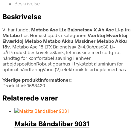
Beskrivelse
Beskrivelse
Vi har fundet
Metabo Ase Ltx Bajonetsav X Ah Asc Li-p
fra
Metabo
hos Homeshop.dk i kategorien
Værktøj Elværktøj
Elværktøj Metabo Metabo Akku Maskiner Metabo Akku
18v
. Metabo Ase 18 LTX Bajonetsav 2×4,0ah/asc30 Li-
pÂ Produkt beskrivelseSlank, let maskine med softgrip-
håndtag for komfortabel savning i enhver
arbejdspositionRobust gearhus i trykstøbt aluminium for
optimal håndteringVario (V)-elektronik til arbejde med has
Yderlige produktinformationer:
Produkt id: 1588420
Relaterede varer
Makita Båndsliber 9031