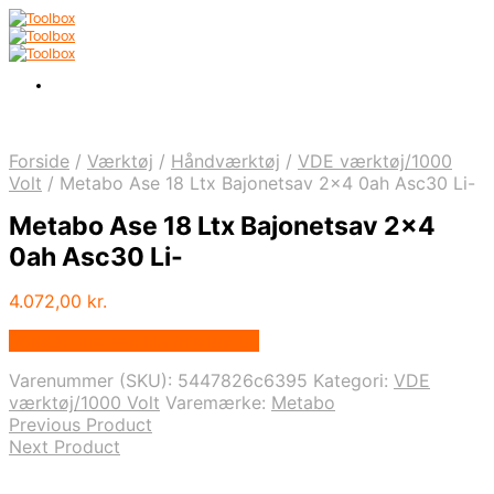
Forside
/
Værktøj
/
Håndværktøj
/
VDE værktøj/1000
Volt
/
Metabo Ase 18 Ltx Bajonetsav 2×4 0ah Asc30 Li-
Metabo Ase 18 Ltx Bajonetsav 2×4
0ah Asc30 Li-
4.072,00
kr.
Bedste pris hos Homeshop.dk
Varenummer (SKU):
5447826c6395
Kategori:
VDE
værktøj/1000 Volt
Varemærke:
Metabo
Previous Product
Next Product