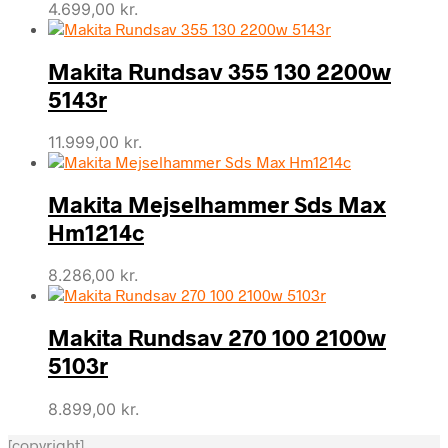
4.699,00
kr.
Makita Rundsav 355 130 2200w
5143r
11.999,00
kr.
Makita Mejselhammer Sds Max
Hm1214c
8.286,00
kr.
Makita Rundsav 270 100 2100w
5103r
8.899,00
kr.
[copyright]