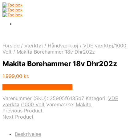
Forside
/
Værktøj
/
Håndværktøj
/
VDE værktøj/1000
Volt
/
Makita Borehammer 18v Dhr202z
Makita Borehammer 18v Dhr202z
1.999,00
kr.
Bedste pris hos Homeshop.dk
Varenummer (SKU):
35905f6135b7
Kategori:
VDE
værktøj/1000 Volt
Varemærke:
Makita
Previous Product
Next Product
Beskrivelse