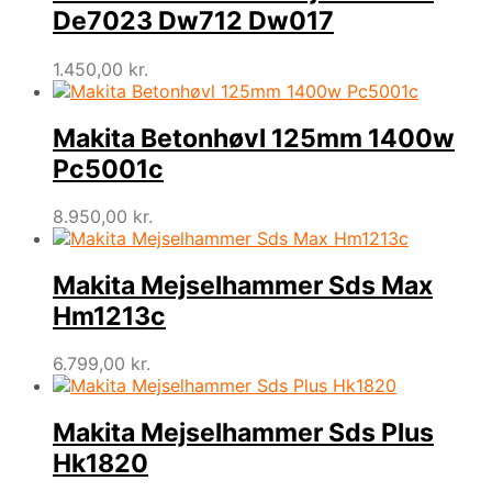
De7023 Dw712 Dw017
1.450,00
kr.
Makita Betonhøvl 125mm 1400w
Pc5001c
8.950,00
kr.
Makita Mejselhammer Sds Max
Hm1213c
6.799,00
kr.
Makita Mejselhammer Sds Plus
Hk1820