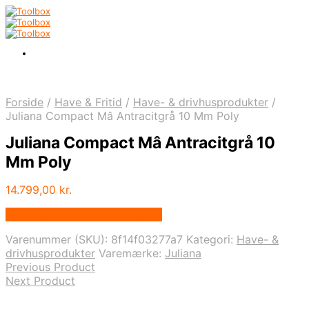
Forside
/
Have & Fritid
/
Have- & drivhusprodukter
/
Juliana Compact Mâ Antracitgrå 10 Mm Poly
Juliana Compact Mâ Antracitgrå 10
Mm Poly
14.799,00
kr.
Bedste pris hos Homeshop.dk
Varenummer (SKU):
8f14f03277a7
Kategori:
Have- &
drivhusprodukter
Varemærke:
Juliana
Previous Product
Next Product