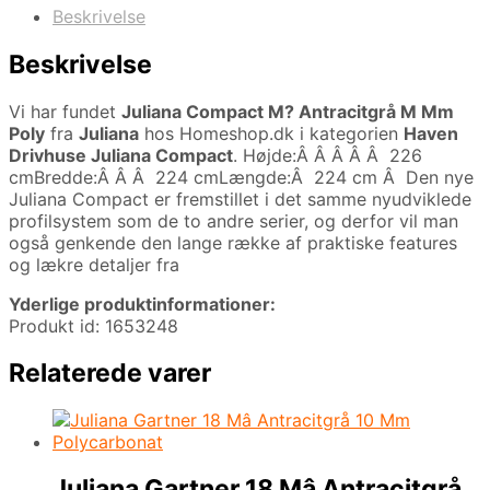
Beskrivelse
Beskrivelse
Vi har fundet
Juliana Compact M? Antracitgrå M Mm
Poly
fra
Juliana
hos Homeshop.dk i kategorien
Haven
Drivhuse Juliana Compact
. Højde:Â Â Â Â Â 226
cmBredde:Â Â Â 224 cmLængde:Â 224 cm Â Den nye
Juliana Compact er fremstillet i det samme nyudviklede
profilsystem som de to andre serier, og derfor vil man
også genkende den lange række af praktiske features
og lækre detaljer fra
Yderlige produktinformationer:
Produkt id: 1653248
Relaterede varer
Juliana Gartner 18 Mâ Antracitgrå