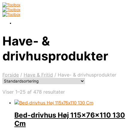
Have- &
drivhusprodukter
Forside
/
Have & Fritid
/
Have- & drivhusprodukter
Viser 1–25 af 478 resultater
Bed-drivhus Høj 115x76x110 130
Cm