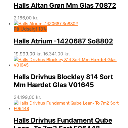
Halls Altan Grøn Mm Glas 70872
2.166,00
kr.
På Udsalg! 18%
Halls Atrium -1420687 So8802
Den
Den
19.999,00
kr.
16.341,00
kr.
oprindelige
aktuelle
pris
pris
var:
er:
Halls Drivhus Blockley 814 Sort
19.999,00 kr..
16.341,00 kr..
Mm Hærdet Glas V01645
24.199,00
kr.
Halls Drivhus Fundament Qube