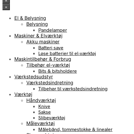
×
×
El & Belysning
Belysning
Pandelamper
Maskiner & Elværktøj
Akku maskiner
Batteri save
Løse batterier til el-værktøj
Maskintilbehør & Forbrug
Tilbehør el-værktøj
Bits & bitsholdere
Værkstedsudstyr
Værkstedsindretning
Tilbehør til værkstedsindretning
Værktøj
Håndværktøj
Knive
Sakse
Slibeværktøj
Måleværktøj
Målebånd, tommestokke & linealer