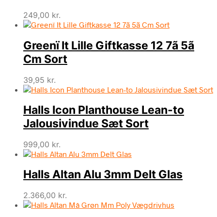
249,00
kr.
Greenï It Lille Giftkasse 12 7ã 5ã
Cm Sort
39,95
kr.
Halls Icon Planthouse Lean-to
Jalousivindue Sæt Sort
999,00
kr.
Halls Altan Alu 3mm Delt Glas
2.366,00
kr.