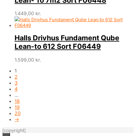
Lean- To 7m2 Sort F06448
1.449,00
kr.
Halls Drivhus Fundament Qube
Lean-to 612 Sort F06449
1.599,00
kr.
1
2
3
4
…
18
19
20
→
[copyright]