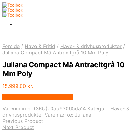
Forside
/
Have & Fritid
/
Have- & drivhusprodukter
/
Juliana Compact Mâ Antracitgrå 10 Mm Poly
Juliana Compact Mâ Antracitgrå 10
Mm Poly
15.999,00
kr.
Bedste pris hos Homeshop.dk
Varenummer (SKU):
0ab63065da14
Kategori:
Have- &
drivhusprodukter
Varemærke:
Juliana
Previous Product
Next Product