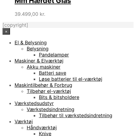
Mm Hærdet Glas
39.499,00
kr.
[copyright]
×
El & Belysning
Belysning
Pandelamper
Maskiner & Elværktøj
Akku maskiner
Batteri save
Løse batterier til el-værktøj
Maskintilbehør & Forbrug
Tilbehør el-værktøj
Bits & bitsholdere
Værkstedsudstyr
Værkstedsindretning
Tilbehør til værkstedsindretning
Værktøj
Håndværktøj
Knive