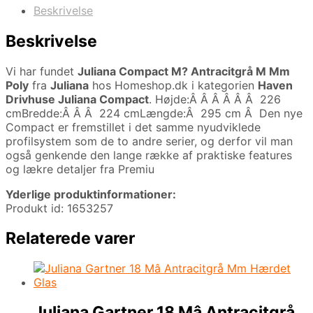
Beskrivelse
Beskrivelse
Vi har fundet
Juliana Compact M? Antracitgrå M Mm
Poly
fra
Juliana
hos Homeshop.dk i kategorien
Haven
Drivhuse Juliana Compact
. Højde:Â Â Â Â Â Â 226
cmBredde:Â Â Â 224 cmLængde:Â 295 cm Â Den nye
Compact er fremstillet i det samme nyudviklede
profilsystem som de to andre serier, og derfor vil man
også genkende den lange række af praktiske features
og lækre detaljer fra Premiu
Yderlige produktinformationer:
Produkt id: 1653257
Relaterede varer
Juliana Gartner 18 Mâ Antracitgrå