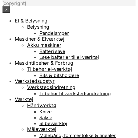
[copyright]
×
El & Belysning
Belysning
Pandelamper
Maskiner & Elværktøj
Akku maskiner
Batteri save
Løse batterier til el-værktøj
Maskintilbehør & Forbrug
Tilbehør el-værktøj
Bits & bitsholdere
Værkstedsudstyr
Værkstedsindretning
Tilbehør til værkstedsindretning
Værktøj
Håndværktøj
Knive
Sakse
Slibeværktøj
Måleværktøj
Målebånd, tommestokke & linealer