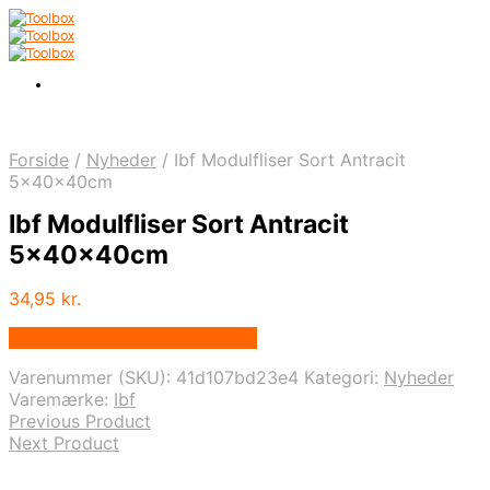
Forside
/
Nyheder
/
Ibf Modulfliser Sort Antracit
5x40x40cm
Ibf Modulfliser Sort Antracit
5x40x40cm
34,95
kr.
Bedste pris hos Homeshop.dk
Varenummer (SKU):
41d107bd23e4
Kategori:
Nyheder
Varemærke:
Ibf
Previous Product
Next Product