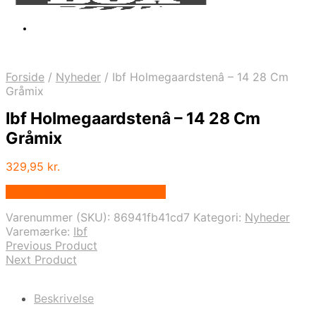
Forside
/
Nyheder
/
Ibf Holmegaardstenâ – 14 28 Cm
Gråmix
Ibf Holmegaardstenâ – 14 28 Cm
Gråmix
329,95
kr.
Bedste pris hos Homeshop.dk
Varenummer (SKU):
86941fb41cd7
Kategori:
Nyheder
Varemærke:
Ibf
Previous Product
Next Product
Beskrivelse