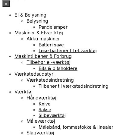
×
El & Belysning
Belysning
Pandelamper
Maskiner & Elværktøj
Akku maskiner
Batteri save
Løse batterier til el-værktøj
Maskintilbehør & Forbrug
Tilbehør el-værktøj
Bits & bitsholdere
Værkstedsudstyr
Værkstedsindretning
Tilbehør til værkstedsindretning
Værktøj
Håndværktøj
Knive
Sakse
Slibeværktøj
Måleværktøj
Målebånd, tommestokke & linealer
Slagværktøj