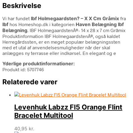
Beskrivelse
Vi har fundet
Ibf Holmegaardsten? – X X Cm Gråmix
fra
Ibf
hos Homeshop.dk i kategorien
Haven Belægning Ibf
Belægning
. IBF HolmegaardstenÂ®- 14 x 28 x 7 cm Gråmix
Produktinformation IBF HolmegaardstenÂ®, også kaldet
Herregårdssten, er en meget populær belægningssten
med et utal af anvendelsesmuligheder når der skal
anlægges ny terrasse eller indkørsel. En elegant og e
Yderlige produktinformationer:
Produkt id: 5707746
Relaterede varer
Levenhuk Labzz Fl5 Orange Flint
Bracelet Multitool
40,95
kr.