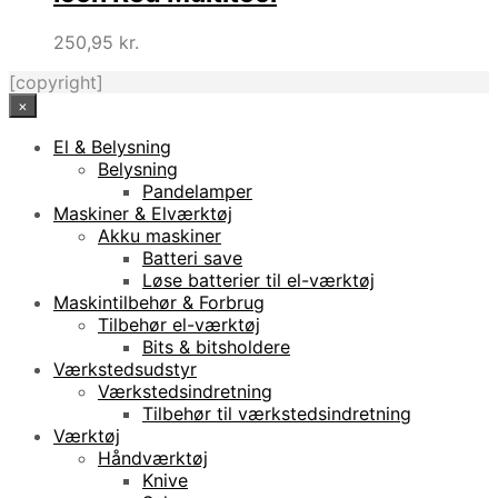
250,95
kr.
[copyright]
×
El & Belysning
Belysning
Pandelamper
Maskiner & Elværktøj
Akku maskiner
Batteri save
Løse batterier til el-værktøj
Maskintilbehør & Forbrug
Tilbehør el-værktøj
Bits & bitsholdere
Værkstedsudstyr
Værkstedsindretning
Tilbehør til værkstedsindretning
Værktøj
Håndværktøj
Knive