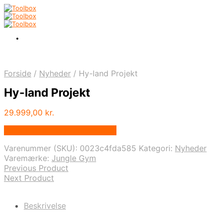
Forside
/
Nyheder
/
Hy-land Projekt
Hy-land Projekt
29.999,00
kr.
Bedste pris hos Homeshop.dk
Varenummer (SKU):
0023c4fda585
Kategori:
Nyheder
Varemærke:
Jungle Gym
Previous Product
Next Product
Beskrivelse