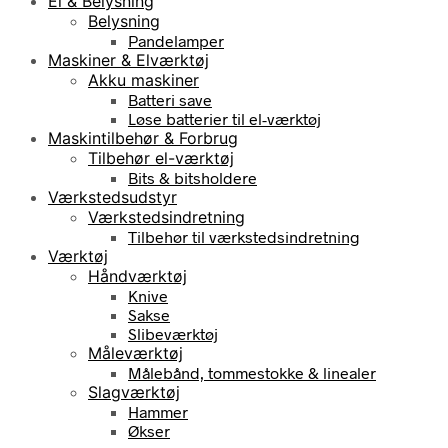
El & Belysning
Belysning
Pandelamper
Maskiner & Elværktøj
Akku maskiner
Batteri save
Løse batterier til el-værktøj
Maskintilbehør & Forbrug
Tilbehør el-værktøj
Bits & bitsholdere
Værkstedsudstyr
Værkstedsindretning
Tilbehør til værkstedsindretning
Værktøj
Håndværktøj
Knive
Sakse
Slibeværktøj
Måleværktøj
Målebånd, tommestokke & linealer
Slagværktøj
Hammer
Økser