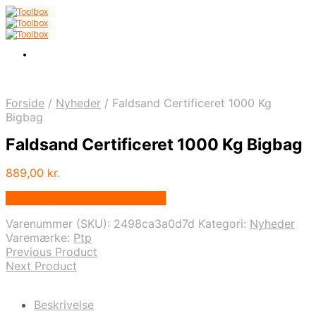
Forside
/
Nyheder
/
Faldsand Certificeret 1000 Kg
Bigbag
Faldsand Certificeret 1000 Kg Bigbag
889,00
kr.
Bedste pris hos Homeshop.dk
Varenummer (SKU):
2498ca3a0d7d
Kategori:
Nyheder
Varemærke:
Ptp
Previous Product
Next Product
Beskrivelse