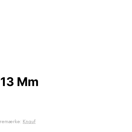
 13 Mm
remærke:
Knauf