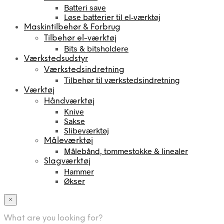
Batteri save
Løse batterier til el-værktøj
Maskintilbehør & Forbrug
Tilbehør el-værktøj
Bits & bitsholdere
Værkstedsudstyr
Værkstedsindretning
Tilbehør til værkstedsindretning
Værktøj
Håndværktøj
Knive
Sakse
Slibeværktøj
Måleværktøj
Målebånd, tommestokke & linealer
Slagværktøj
Hammer
Økser
×
What are you looking for?