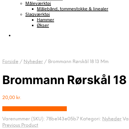
Måleværktøj
Målebånd, tommestokke & linealer
Slagværktøj
Hammer
Økser
Forside
/
Nyheder
/
Brommann Rørskål 18 13 Mm
Brommann Rørskål 18
20,00
kr.
Bedste pris hos Homeshop.dk
Varenummer (SKU):
78be143e05b7
Kategori:
Nyheder
Va
Previous Product