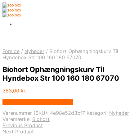
Forside
/
Nyheder
/
Biohort Ophængningskurv Til
Hyndebox Str 100 160 180 67070
Biohort Ophængningskurv Til
Hyndebox Str 100 160 180 67070
383,00
kr.
Bedste pris hos Homeshop.dk
Varenummer (SKU):
4e98e52d3bf7
Kategori:
Nyheder
Varemærke:
Biohort
Previous Product
Next Product