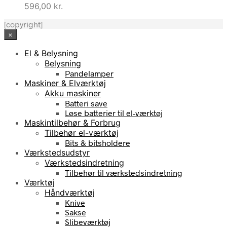
596,00
kr.
[copyright]
×
El & Belysning
Belysning
Pandelamper
Maskiner & Elværktøj
Akku maskiner
Batteri save
Løse batterier til el-værktøj
Maskintilbehør & Forbrug
Tilbehør el-værktøj
Bits & bitsholdere
Værkstedsudstyr
Værkstedsindretning
Tilbehør til værkstedsindretning
Værktøj
Håndværktøj
Knive
Sakse
Slibeværktøj