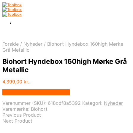
Forside
/
Nyheder
/
Biohort Hyndebox 160high Mørke
Grå Metallic
Biohort Hyndebox 160high Mørke Grå
Metallic
4.399,00
kr.
Bedste pris hos Homeshop.dk
Varenummer (SKU):
618cdf8a5392
Kategori:
Nyheder
Varemærke:
Biohort
Previous Product
Next Product