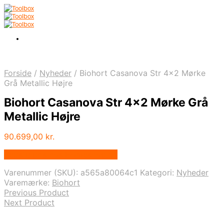
Forside
/
Nyheder
/
Biohort Casanova Str 4×2 Mørke
Grå Metallic Højre
Biohort Casanova Str 4×2 Mørke Grå
Metallic Højre
90.699,00
kr.
Bedste pris hos Homeshop.dk
Varenummer (SKU):
a565a80064c1
Kategori:
Nyheder
Varemærke:
Biohort
Previous Product
Next Product